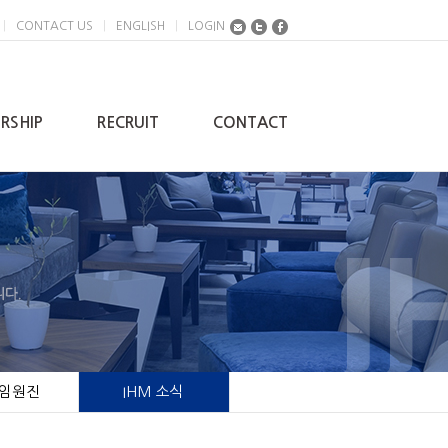
|
CONTACT US
|
ENGLISH
|
LOGIN
RSHIP
RECRUIT
CONTACT
 임원진
IHM 소식