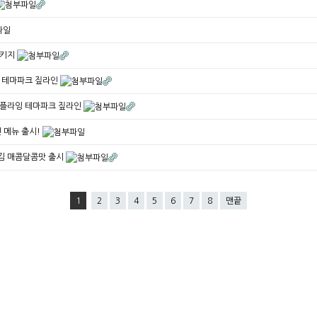
패키지
잉 테마파크 짚라인
오션플라잉 테마파크 짚라인
 메뉴 출시!
튀김 매콤달콤맛 출시
1
2
3
4
5
6
7
8
맨끝